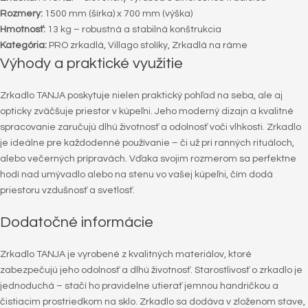
Rozmery:
1500 mm (šírka) x 700 mm (výška)
Hmotnosť:
13 kg – robustná a stabilná konštrukcia
Kategória:
PRO zrkadlá, Villago stolíky, Zrkadlá na ráme
Výhody a praktické využitie
Zrkadlo TANJA poskytuje nielen praktický pohľad na seba, ale aj
opticky zväčšuje priestor v kúpeľni. Jeho moderný dizajn a kvalitné
spracovanie zaručujú dlhú životnosť a odolnosť voči vlhkosti. Zrkadlo
je ideálne pre každodenné používanie – či už pri ranných rituáloch,
alebo večerných prípravách. Vďaka svojim rozmerom sa perfektne
hodí nad umývadlo alebo na stenu vo vašej kúpeľni, čím dodá
priestoru vzdušnosť a svetlosť.
Dodatočné informácie
Zrkadlo TANJA je vyrobené z kvalitných materiálov, ktoré
zabezpečujú jeho odolnosť a dlhú životnosť. Starostlivosť o zrkadlo je
jednoduchá – stačí ho pravidelne utierať jemnou handričkou a
čistiacim prostriedkom na sklo. Zrkadlo sa dodáva v zloženom stave,