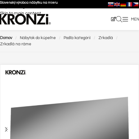
Slovenský výrobca nábytku na mieru
Skip to navigation
Skip to main content
ME
Domov
Nábytok do kúpeľne
Podľa kategórií
Zrkadlá
Zrkadlá na ráme