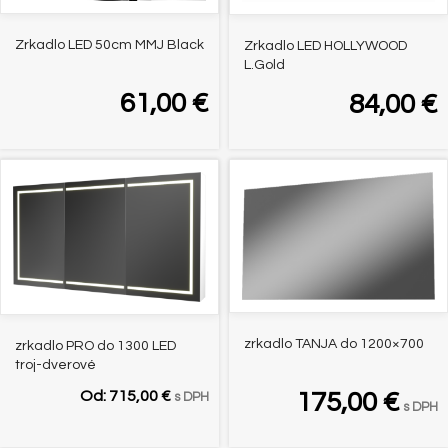
Zrkadlo LED 50cm MMJ Black
Zrkadlo LED HOLLYWOOD
L.Gold
61,00
€
84,00
€
zrkadlo TANJA do 1200×700
zrkadlo PRO do 1300 LED
troj-dverové
Od:
715,00
€
175,00
€
s DPH
s DPH