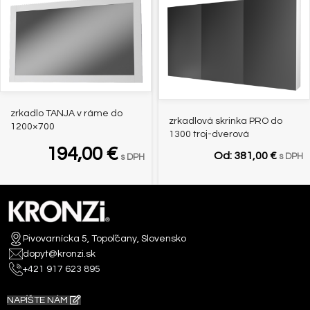
zrkadlo TANJA v ráme do
zrkadlová skrinka PRO do
1200×700
1300 troj-dverová
194,00
€
Od:
381,00
€
s DPH
s DPH
Pivovarnícka 5, Topoľčany, Slovensko
dopyt@kronzi.sk
+421 917 623 895
NAPÍŠTE NÁM