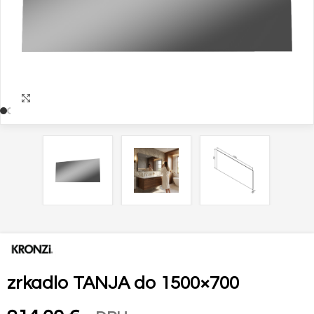
Zväčšiť
zrkadlo TANJA do 1500×700