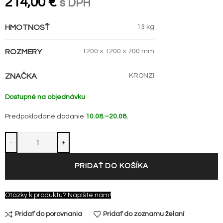
214,00
€
s DPH
HMOTNOSŤ
13 kg
ROZMERY
1200 × 1200 × 700 mm
ZNAČKA
KRONZI
Dostupné na objednávku
Predpokladané dodanie
10.08.–20.08.
PRIDAŤ DO KOŠÍKA
Otázky k produktu? Napíšte nám!
Pridať do porovnania
Pridať do zoznamu želaní