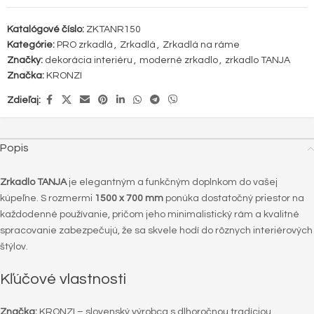
Katalógové číslo:
ZKTANR150
Kategórie:
PRO zrkadlá
,
Zrkadlá
,
Zrkadlá na ráme
Značky:
dekorácia interiéru
,
moderné zrkadlo
,
zrkadlo TANJA
Značka:
KRONZI
Zdieľaj:
Popis
Zrkadlo TANJA
je elegantným a funkčným doplnkom do vašej
kúpeľne. S rozmermi
1500 x 700 mm
ponúka dostatočný priestor na
každodenné používanie, pričom jeho minimalistický rám a kvalitné
spracovanie zabezpečujú, že sa skvele hodí do rôznych interiérových
štýlov.
Kľúčové vlastnosti
Značka:
KRONZI – slovenský výrobca s dlhoročnou tradíciou