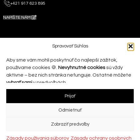
+421 917 623 895
NAPÍŠTE NÁM
Spravovať Súhlas
Aby sme vám mohli poskytnúť čo najlepší zážitok,
používame cookies 🍪.
Nevyhnutné cookies
sú vždy
aktívne – bez nich stránka nefunguje. Ostatné môžete
vybrať sami
v predvoľbách.
Prijať
Nábytok pre Vás vyrábame s láskou
už od roku 1993
2025.
Odmietnuť
Na pamiatku nášho zosnulého otca. Zakladateľa firmy.
Zobraziť predvoľby
KRONZI s.r.o. | IČO: 35968419 | DIČ: 2022094646 | IČ DPH:
SK2022094646
Zásady používania súborov
Zásady ochrany osobných