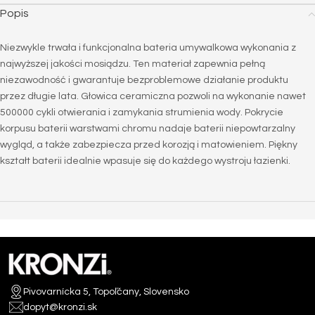
Popis
Niezwykle trwała i funkcjonalna bateria umywalkowa wykonania z
najwyższej jakości mosiądzu. Ten materiał zapewnia pełną
niezawodność i gwarantuje bezproblemowe działanie produktu
przez długie lata. Głowica ceramiczna pozwoli na wykonanie nawet
500000 cykli otwierania i zamykania strumienia wody. Pokrycie
korpusu baterii warstwami chromu nadaje baterii niepowtarzalny
wygląd, a także zabezpiecza przed korozją i matowieniem. Piękny
kształt baterii idealnie wpasuje się do każdego wystroju łazienki.
Pivovarnícka 5, Topoľčany, Slovensko
dopyt@kronzi.sk