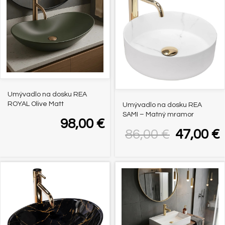
Umývadlo na dosku REA
ROYAL Olive Matt
Umývadlo na dosku REA
SAMI – Matný mramor
98,00
€
86,00
€
47,00
€