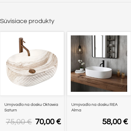
Súvisiace produkty
-7%
Umývadlo na dosku Oktawia
Umývadlo na dosku REA
Saturn
Alma
75,00
€
70,00
€
58,00
€