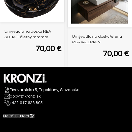
Umývadlo na dosku REA
Umývadlo na dosku/stenu
SOFIA – čierny mramor
REA VALERIA N
70,00
€
70,00
€
Pivovarnícka 5, Topoľčany, Slovensko
dopyt@kronzi.sk
+421 917 623 895
NAPÍŠTE NÁM