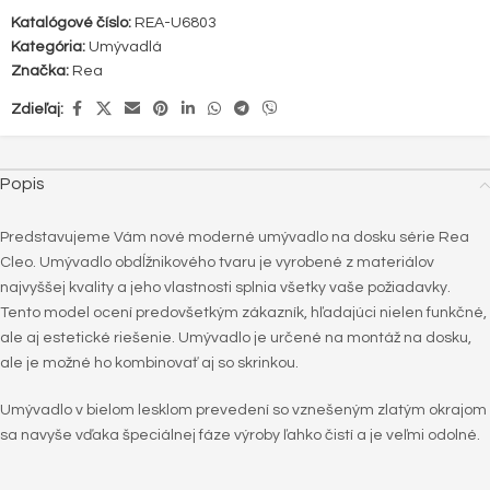
Katalógové číslo:
REA-U6803
Kategória:
Umývadlá
Značka:
Rea
Zdieľaj:
Popis
Predstavujeme Vám nové moderné umývadlo na dosku série Rea
Cleo. Umývadlo obdĺžnikového tvaru je vyrobené z materiálov
najvyššej kvality a jeho vlastnosti splnia všetky vaše požiadavky.
Tento model ocení predovšetkým zákazník, hľadajúci nielen funkčné,
ale aj estetické riešenie. Umývadlo je určené na montáž na dosku,
ale je možné ho kombinovať aj so skrinkou.
Umývadlo v bielom lesklom prevedení so vznešeným zlatým okrajom
sa navyše vďaka špeciálnej fáze výroby ľahko čistí a je veľmi odolné.