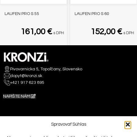
LAUFEN PRO S 55
LAUFEN PRO S 60
161,00
€
152,00
€
s DPH
s DPH
Pivovarnícka 5, Topoľčany, Slovensko
dopyt@kronzi.sk
+421 917 623 895
NAPÍŠTE NÁM
Spravovať Súhlas