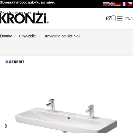
Slovenský výrobca nábytku na mieru
Skip to navigation
Skip to main content
ME
Domov
Umývadlá
umývadlá na skrinku