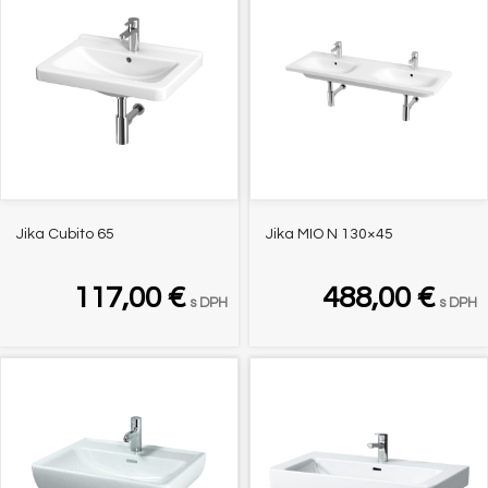
Jika Cubito 65
Jika MIO N 130×45
117,00
€
488,00
€
s DPH
s DPH