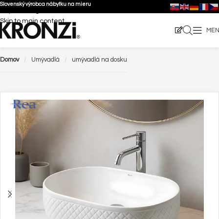
Slovenský výrobca nábytku na mieru
Skip to navigation
Skip to main content
ME
Domov
Umývadlá
umývadlá na dosku