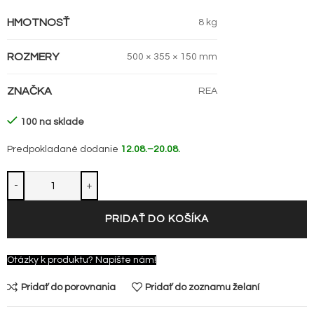
HMOTNOSŤ
8 kg
ROZMERY
500 × 355 × 150 mm
ZNAČKA
REA
100 na sklade
Predpokladané dodanie
12.08.–20.08.
PRIDAŤ DO KOŠÍKA
Otázky k produktu? Napíšte nám!
Pridať do porovnania
Pridať do zoznamu želaní