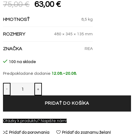
75,00
€
63,00
€
HMOTNOSŤ
8,5 kg
ROZMERY
480 × 345 × 135 mm
ZNAČKA
REA
100 na sklade
Predpokladané dodanie
12.08.–20.08.
PRIDAŤ DO KOŠÍKA
Otázky k produktu? Napíšte nám!
Pridať do porovnania
Pridať do zoznamu želaní