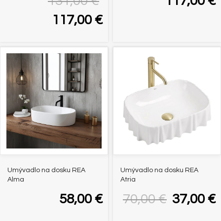
131,00
€
117,00
€
117,00
€
-47%
Umývadlo na dosku REA
Umývadlo na dosku REA
Alma
Atria
58,00
€
70,00
€
37,00
€