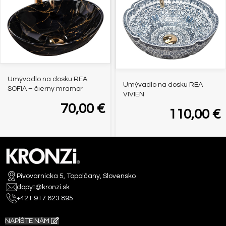
Umývadlo na dosku REA
Umývadlo na dosku REA
SOFIA – čierny mramor
VIVIEN
70,00
€
110,00
€
Pivovarnícka 5, Topoľčany, Slovensko
dopyt@kronzi.sk
+421 917 623 895
NAPÍŠTE NÁM