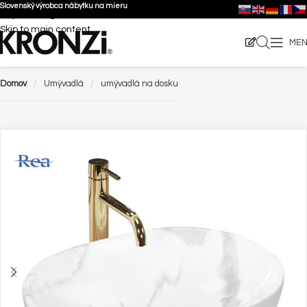
Slovenský výrobca nábytku na mieru
Skip to navigation
Skip to main content
ME
Domov
Umývadlá
umývadlá na dosku
-16%