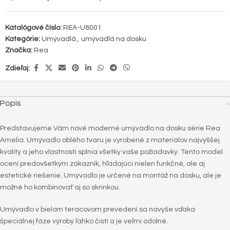
Katalógové číslo:
REA-U8001
Kategórie:
Umývadlá
,
umývadlá na dosku
Značka:
Rea
Zdieľaj:
Popis
Predstavujeme Vám nové moderné umývadlo na dosku série Rea
Amelia. Umývadlo oblého tvaru je vyrobené z materiálov najvyššej
kvality a jeho vlastnosti splnia všetky vaše požiadavky. Tento model
ocení predovšetkým zákazník, hľadajúci nielen funkčné, ale aj
estetické riešenie. Umývadlo je určené na montáž na dosku, ale je
možné ho kombinovať aj so skrinkou.
Umývadlo v bielom teracovom prevedení sa navyše vďaka
špeciálnej fáze výroby ľahko čistí a je veľmi odolné.