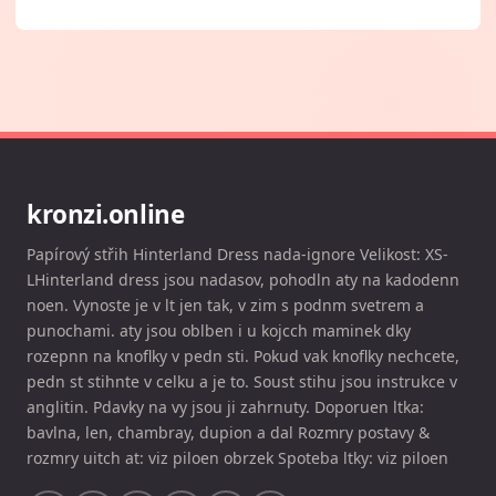
kronzi.online
Papírový střih Hinterland Dress nada-ignore Velikost: XS-
LHinterland dress jsou nadasov, pohodln aty na kadodenn
noen. Vynoste je v lt jen tak, v zim s podnm svetrem a
punochami. aty jsou oblben i u kojcch maminek dky
rozepnn na knoflky v pedn sti. Pokud vak knoflky nechcete,
pedn st stihnte v celku a je to. Soust stihu jsou instrukce v
anglitin. Pdavky na vy jsou ji zahrnuty. Doporuen ltka:
bavlna, len, chambray, dupion a dal Rozmry postavy &
rozmry uitch at: viz piloen obrzek Spoteba ltky: viz piloen