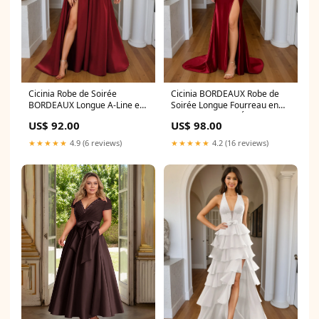
Cicinia Robe de Soirée
Cicinia BORDEAUX Robe de
BORDEAUX Longue A-Line en
Soirée Longue Fourreau en
Satin Décolleté Carré
Satin Doux Fente Épaules
US$ 92.00
US$ 98.00
Ravissante
Dénudées avec Traîne
Couleur:BORDEAUX
Balayée Couleur:BORDEAUX
★★★★★
4.9 (6 reviews)
★★★★★
4.2 (16 reviews)