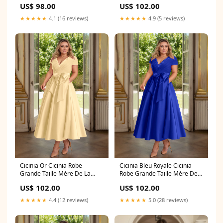
US$ 98.00
US$ 102.00
Spaghetti Fente Longueur Sol
Satin Perlé Décolleté En V
group-523
Longueur Cheville
★★★★★
4.1 (16 reviews)
★★★★★
4.9 (5 reviews)
Couleur:MuRE
Cicinia Or Cicinia Robe
Cicinia Bleu Royale Cicinia
Grande Taille Mère De La
Robe Grande Taille Mère De
Mariée Longue A-Line En
La Mariée Longue A-Line En
US$ 102.00
US$ 102.00
Satin Perlé Décolleté En V
Satin Perlé Décolleté En V
Longueur Cheville Couleur:OR
Longueur Cheville
★★★★★
4.4 (12 reviews)
★★★★★
5.0 (28 reviews)
Couleur:BLEU_ROYALE