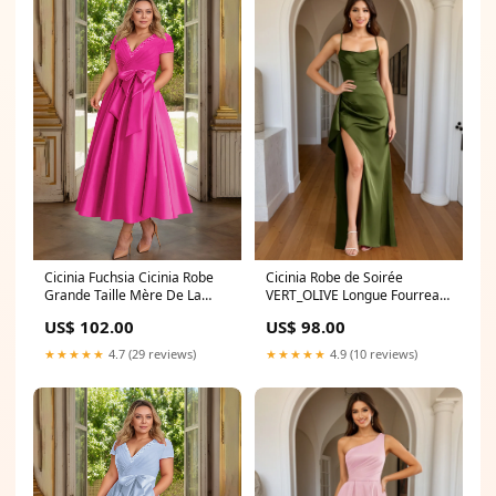
Cicinia Fuchsia Cicinia Robe
Cicinia Robe de Soirée
Grande Taille Mère De La
VERT_OLIVE Longue Fourreau
Mariée Longue A-Line En
à Bretelles Spaghetti Fente
US$ 102.00
US$ 98.00
Satin Perlé Décolleté En V
Longueur Sol
Longueur Cheville group-459
Couleur:VERT_OLIVE
★★★★★
4.7 (29 reviews)
★★★★★
4.9 (10 reviews)