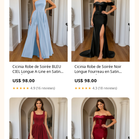
Cicinia Robe de Soirée BLEU
Cicinia Robe de Soirée Noir
CIEL Longue A-Line en Satin
Longue Fourreau en Satin
Une Épaule Fente Longueur
Doux Fente Épaules
US$ 98.00
US$ 98.00
Sol Veste
Dénudées avec Traîne
Balayée Couleur:NOIR
★★★★★
4.9 (16 reviews)
★★★★★
4.3 (18 reviews)