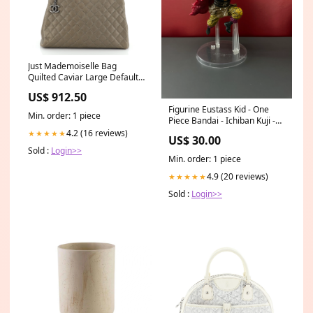
Just Mademoiselle Bag
Quilted Caviar Large Default
Title:Just Mademoiselle Bag
US$ 912.50
Quilted Caviar Large
Figurine Eustass Kid - One
Min. order: 1 piece
Piece Bandai - Ichiban Kuji -
Occasion killua
4.2 (16 reviews)
★★★★★
US$ 30.00
Sold :
Login>>
Min. order: 1 piece
4.9 (20 reviews)
★★★★★
Sold :
Login>>