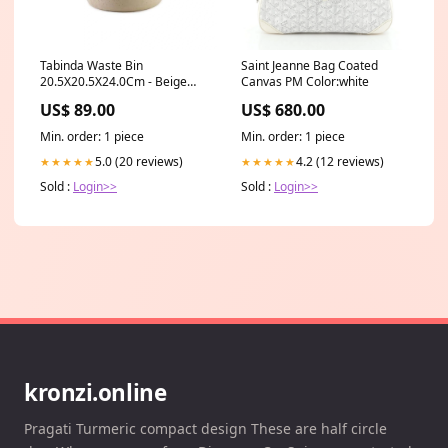
Tabinda Waste Bin
Saint Jeanne Bag Coated
20.5X20.5X24.0Cm - Beige
Canvas PM Color:white
Dining Chairs
US$ 89.00
US$ 680.00
Min. order: 1 piece
Min. order: 1 piece
5.0 (20 reviews)
4.2 (12 reviews)
★★★★★
★★★★★
Sold :
Login>>
Sold :
Login>>
kronzi.online
Pragati Turmeric compact design These are half circle