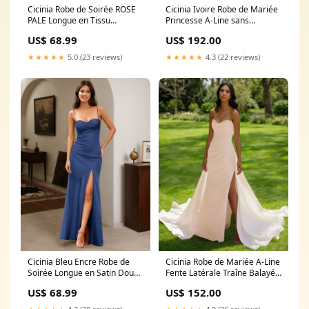
Cicinia Robe de Soirée ROSE
Cicinia Ivoire Robe de Mariée
PALE Longue en Tissu
Princesse A-Line sans
Extensible Fourreau à
Manches Décolleté Cœur
US$ 68.99
US$ 192.00
Bretelles Spaghetti Dos Nud
Perlé group-38
Couleur:ROSE_PALE
★★★★★
5.0 (23 reviews)
★★★★★
4.3 (22 reviews)
Cicinia Bleu Encre Robe de
Cicinia Robe de Mariée A-Line
Soirée Longue en Satin Doux
Fente Latérale Traîne Balayée
Fourreau à Bretelles
Minimaliste Décolleté Cœur
US$ 68.99
US$ 152.00
Spaghetti Fente Longueur Sol
group-9
Chic Couleur:BLEU_ENCRE