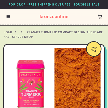
POP DROP · FREE SHIPPING OVER $55 · SQUIGGLE SALE
kronzi.online
HOME
/
/
PRAGATI TURMERIC COMPACT DESIGN THESE ARE
HALF CIRCLE DROP
HOT
PICK