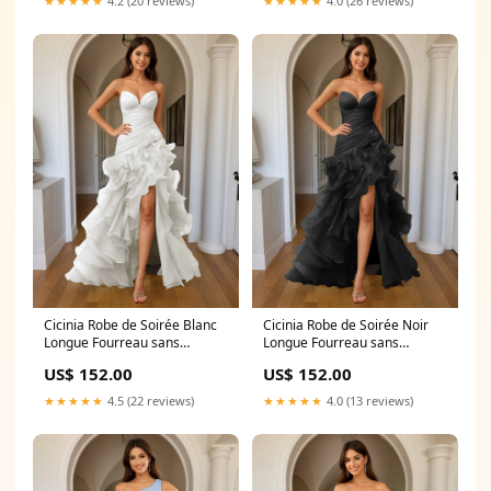
★★★★★
4.2 (20 reviews)
★★★★★
4.0 (26 reviews)
Cicinia Robe de Soirée Blanc
Cicinia Robe de Soirée Noir
Longue Fourreau sans
Longue Fourreau sans
Bretelles Fente Dos Nud à
Bretelles Fente Dos Nud à
US$ 152.00
US$ 152.00
Volants Couleur:BLANC
Volants Couleur:NOIR
★★★★★
4.5 (22 reviews)
★★★★★
4.0 (13 reviews)