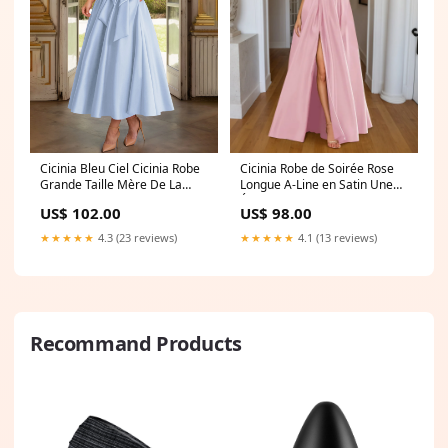
Cicinia Bleu Ciel Cicinia Robe
Cicinia Robe de Soirée Rose
Grande Taille Mère De La
Longue A-Line en Satin Une
Mariée Longue A-Line En
Épaule Fente Longueur Sol
US$ 102.00
US$ 98.00
Satin Perlé Décolleté En V
Couleur:Rose
Longueur Cheville
★★★★★
4.3 (23 reviews)
★★★★★
4.1 (13 reviews)
Couleur:BLEU_CIEL
Recommand Products