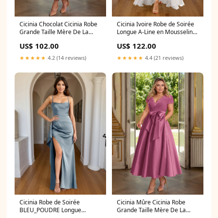
Cicinia Chocolat Cicinia Robe
Cicinia Ivoire Robe de Soirée
Grande Taille Mère De La
Longue A-Line en Mousseline
Mariée Longue A-Line En
Halter Dos Nud à Volants
US$ 102.00
US$ 122.00
Satin Perlé Décolleté En V
group-112
Longueur Cheville
★★★★★
4.2 (14 reviews)
★★★★★
4.4 (21 reviews)
Couleur:CHOCOLAT
Cicinia Robe de Soirée
Cicinia Mûre Cicinia Robe
BLEU_POUDRE Longue
Grande Taille Mère De La
Fourreau à Bretelles
Mariée Longue A-Line En